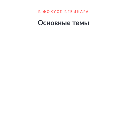
В ФОКУСЕ ВЕБИНАРА
Основные темы
Автоматизация распространения информации
по СМИ
Способы охватить все нужные медиа при
работе с журналистами
KPI для PR-отдела — повышаем
эффективность коммуникаций с медиа