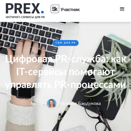
PREX
.
ИНТЕРНЕТ-СЕРВИСЫ ДЛЯ PR
CRM ДЛЯ PR
Цифровая PR-служба: как
IT-сервисы помогают
управлять PR-процессами
Автор
Евгения Бардукова